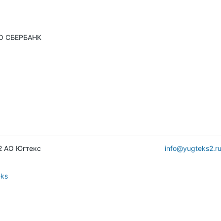
О СБЕРБАНК
№2 АО Югтекс
info@yugteks2.r
ks