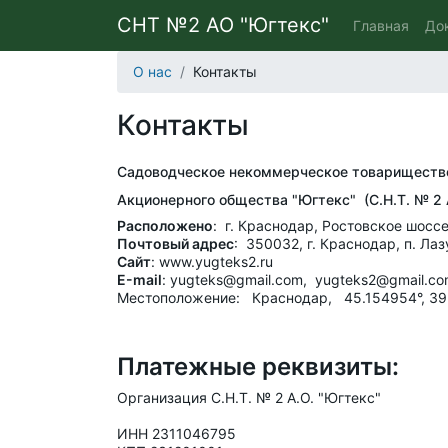
СНТ №2 АО "Югтекс"
Главная
До
О нас
Контакты
Контакты
Садоводческое некоммерческое товарищест
Акционерного общества "Югтекс" (С.Н.Т. № 2 
Расположено
: г. Краснодар, Ростовское ш
Почтовый адрес
: 350032, г. Краснодар, п. Лаз
Сайт
: www.yugteks2.ru
Е-mail
: yugteks@gmail.com, yugteks2@gmail.co
Местоположение: Краснодар, 45.154954°, 39
Платежные реквизиты:
Организация С.Н.Т. № 2 А.О. "Югтекс"
ИНН 2311046795