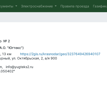
кументы
Электроснабжение
Правила проезда
Газифи
во № 2
А.О. "Югтекс")
оссе, 13 км
https://2gis.ru/krasnodar/geo/3237649426940107
урный, ул. Октябрьская, 2, а/я 900
m, info@yugteks2.ru
.050402°