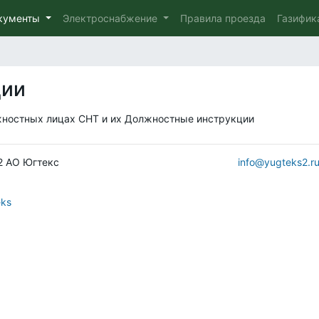
кументы
Электроснабжение
Правила проезда
Газифи
ции
жностных лицах СНТ и их Должностные инструкции
№2 АО Югтекс
info@yugteks2.r
ks